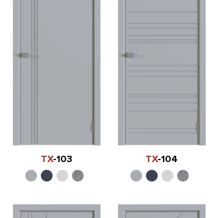
TX
-103
TX
-104