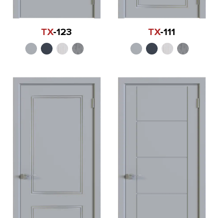
TX
-123
TX
-111