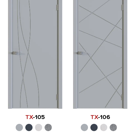
TX
-105
TX
-106