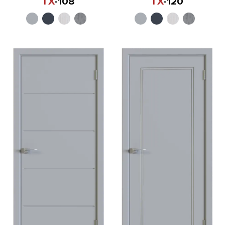
TX
-108
TX
-120