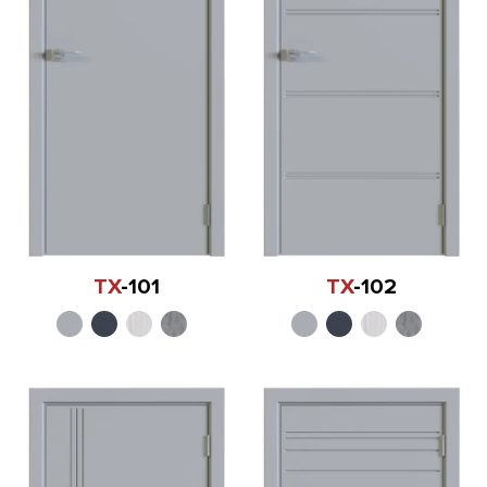
TX
-101
TX
-102