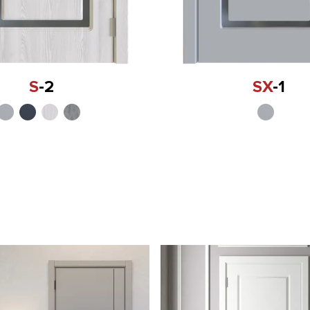
S
-2
SX
-1